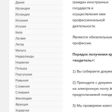
граждан иностранных
Дания
государств и
Ирландия
осуществления ими
Исландия
профессиональной
Испания
деятельности.
Италия
Кипр
Является обязательным
Латвия
профессии.
Литва
Мальта
Порядок получения к
Нидерланды
«водитель»:
Норвегия
Польша
1) Вы собираете докуме
Португалия
Румыния
2) Приходите с докуме
Словения
на электронную почту
i
Словакия
предполагаемой поездк
Финляндия
Франция
3) Мы проверяем компл
Хорватия