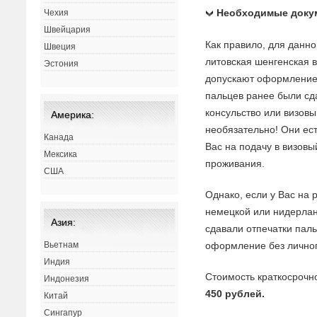
Необходимые доку
Чехия
Швейцария
Как правило, для данн
Швеция
литовская шенгенская в
Эстония
допускают оформление 
пальцев ранее были сда
консульство или визовы
Америка:
необязательно! Они ес
Канада
Вас на подачу в визов
Мексика
проживания.
США
Однако, если у Вас на 
немецкой или нидерлан
Азия:
сдавали отпечатки пал
оформление без личного
Вьетнам
Индия
Стоимость краткосрочн
Индонезия
450 рублей.
Китай
Сингапур