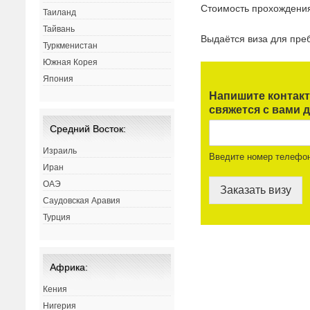
Стоимость прохождени
Таиланд
Тайвань
Выдаётся виза для пр
Туркменистан
Южная Корея
Япония
Напишите контак
свяжется с вами д
Средний Восток:
Израиль
Введите номер телефо
Иран
ОАЭ
Заказать визу
Саудовская Аравия
Турция
Африка:
Кения
Нигерия