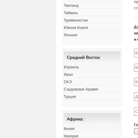
пр
Таиланд
ст
Тайвань
Туркменистан
Д
Южная Корея
ни
Япония
и 
Средний Восток:
Израиль
Иран
ОАЭ
Саудовская Аравия
Турция
Африка:
Г
Кения
Нигерия