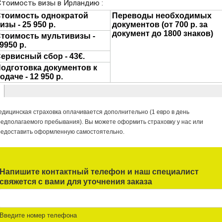
едицинская страхо
в
ка оплачи
в
ается дополнительно (1 е
в
ро
в
день
редполагаемого пребы
в
ания). Вы можете оформить страховку у нас или
редоставить оформленную самостоятельно.
Напишите контактный телефон и наш специалист
свяжется с вами для уточнения заказа
Введите номер телефона