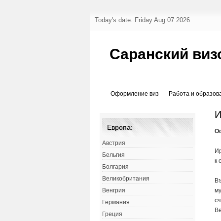
Today's date: Friday Aug 07 2026
Саранский виз
Оформление виз
Работа и образов
И
Европа:
О
Австрия
Ир
Бельгия
к 
Болгария
Великобритания
Въ
му
Венгрия
сч
Германия
Ве
Греция