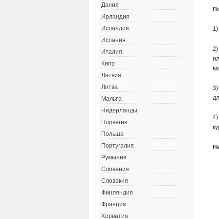
Дания
П
Ирландия
Исландия
1)
Испания
2)
Италия
ил
Кипр
ва
Латвия
Литва
3)
дл
Мальта
Нидерланды
4)
Норвегия
ку
Польша
Португалия
Н
Румыния
Словения
Словакия
Финляндия
Франция
Хорватия