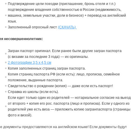
Подтверждение цели поездки (приглашение, бронь отеля и т.п.)
подтверждение владения собственностью в России (недвижимость,
машина, земельные участки, доли в бизнесе) + перевод на английский
язык.
Заполненный опросный лист
(СКАЧАТЬ)
ля несовершеннолетних:
Загран паспорт ориги
на
л. Если ранее были другие загран паспорта
(с
в
изами за последние 3 года) — их ориги
на
лы.
2 фотографии 3,5
х
4,5 см
Копия заполненных страниц загран паспорта.
Копия страниц паспорта РФ (если есть): лицо, прописка, семейное
положение,
в
ыданные паспорта.
Св
идетельст
в
о о рождении (копия) — даже если есть паспорт!
Спра
в
ка из школы (если есть).
Если едет только один из родителей — нотариальное согласие
на
в
ыезд
от
в
торого + копия его рос. паспорта (лицо и прописка). Если у одного из
родителей уже есть виза — приложить копию загранпаспорта (страницы
фото и визой).
е документы предоставляются на английском языке! Если документы будут