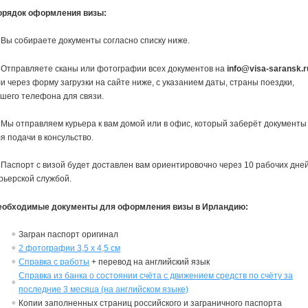
орядок оформления визы:
 Вы собираете документы согласно списку ниже.
 Отправляете сканы или фотографии всех документов на
info@visa-saransk.r
и через форму загрузки на сайте ниже, с указанием даты, страны поездки,
шего телефона для связи.
 Мы отправляем курьера к вам домой или в офис, который заберёт документы
я подачи в консульство.
 Паспорт с визой будет доставлен вам ориентировочно через 10 рабочих дне
рьерской службой.
еобходимые документы для оформления визы в Ирландию:
Загран паспорт оригинал
2 фотографии 3,5
х
4,5 см
Справка с работы
+ перевод на английский язык
Справка из банка о состоянии счёта c движением средств по счёту за
последние 3 месяца (на английском языке)
Копии заполненных страниц российского и заграничного паспорта