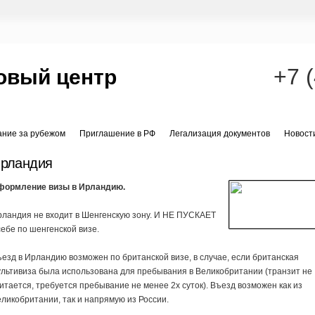
+7 
овый центр
ание за рубежом
Приглашение в РФ
Легализация документов
Новост
рландия
формление визы в Ирландию.
ландия не входит в Шенгенскую зону. И НЕ ПУСКАЕТ
себе по шенгенской визе.
езд в Ирландию возможен по британской визе, в случае, если британская
льтивиза была использована для пребывания в Великобритании (транзит не
итается, требуется пребывание не менее 2х суток). Въезд возможен как из
ликобритании, так и напрямую из России.