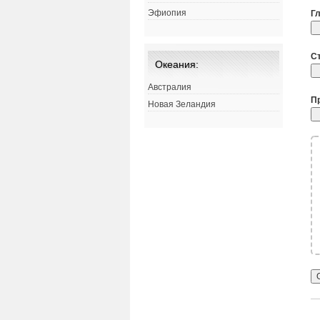
Эфиопия
Г
С
Океания:
Австралия
П
Новая Зеландия