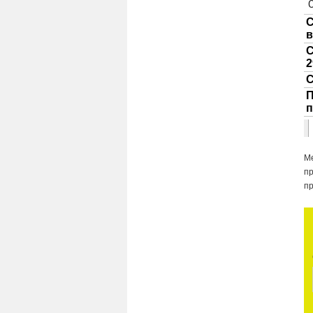
М
п
п