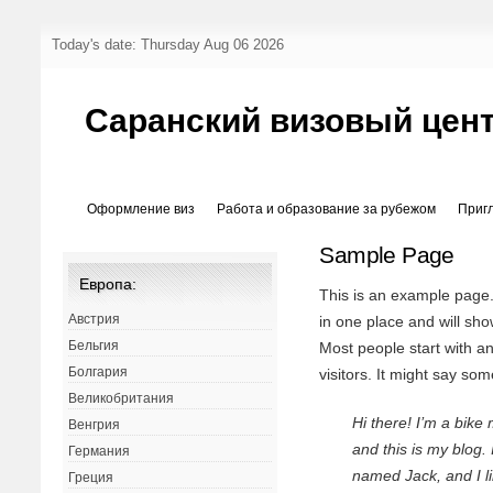
Today's date: Thursday Aug 06 2026
Саранский визовый цен
Оформление виз
Работа и образование за рубежом
Приг
Sample Page
Европа:
This is an example page. I
Австрия
in one place and will sho
Бельгия
Most people start with an
Болгария
visitors. It might say some
Великобритания
Hi there! I’m a bike
Венгрия
and this is my blog.
Германия
named Jack, and I li
Греция