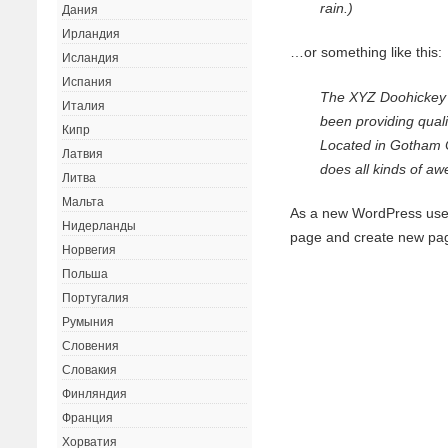
rain.)
Дания
Ирландия
…or something like this:
Исландия
Испания
The XYZ Doohickey
Италия
been providing quali
Кипр
Located in Gotham 
Латвия
does all kinds of a
Литва
Мальта
As a new WordPress user
Нидерланды
page and create new pag
Норвегия
Польша
Португалия
Румыния
Словения
Словакия
Финляндия
Франция
Хорватия